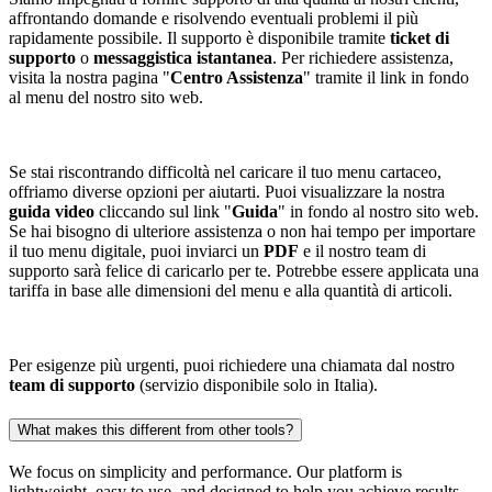
affrontando domande e risolvendo eventuali problemi il più
rapidamente possibile. Il supporto è disponibile tramite
ticket di
supporto
o
messaggistica istantanea
. Per richiedere assistenza,
visita la nostra pagina "
Centro Assistenza
" tramite il link in fondo
al menu del nostro sito web.
Se stai riscontrando difficoltà nel caricare il tuo menu cartaceo,
offriamo diverse opzioni per aiutarti. Puoi visualizzare la nostra
guida video
cliccando sul link "
Guida
" in fondo al nostro sito web.
Se hai bisogno di ulteriore assistenza o non hai tempo per importare
il tuo menu digitale, puoi inviarci un
PDF
e il nostro team di
supporto sarà felice di caricarlo per te. Potrebbe essere applicata una
tariffa in base alle dimensioni del menu e alla quantità di articoli.
Per esigenze più urgenti, puoi richiedere una chiamata dal nostro
team di supporto
(servizio disponibile solo in Italia).
What makes this different from other tools?
We focus on simplicity and performance. Our platform is
lightweight, easy to use, and designed to help you achieve results