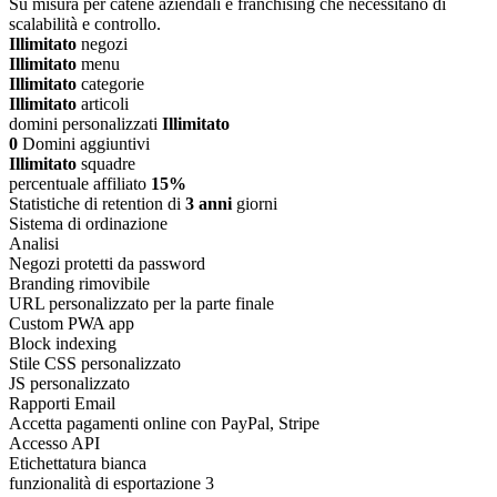
Su misura per catene aziendali e franchising che necessitano di
scalabilità e controllo.
Illimitato
negozi
Illimitato
menu
Illimitato
categorie
Illimitato
articoli
domini personalizzati
Illimitato
0
Domini aggiuntivi
Illimitato
squadre
percentuale affiliato
15%
Statistiche di retention di
3 anni
giorni
Sistema di ordinazione
Analisi
Negozi protetti da password
Branding rimovibile
URL personalizzato per la parte finale
Custom PWA app
Block indexing
Stile CSS personalizzato
JS personalizzato
Rapporti Email
Accetta pagamenti online con PayPal, Stripe
Accesso API
Etichettatura bianca
funzionalità di esportazione 3