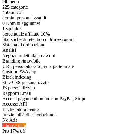
90
menu
225
categorie
450
articoli
domini personalizzati
0
0
Domini aggiuntivi
1
squadre
percentuale affiliato
10%
Statistiche di retention di
6 mesi
giorni
Sistema di ordinazione
Analisi
Negozi protetti da password
Branding rimovibile
URL personalizzato per la parte finale
Custom PWA app
Block indexing
Stile CSS personalizzato
JS personalizzato
Rapporti Email
Accetta pagamenti online con PayPal, Stripe
Accesso API
Etichettatura bianca
funzionalità di esportazione 2
No Ads
Choose plan
Pro
17% off