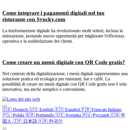
Come integrare i pagamenti digitali nel tuo
ristorante con Syncky.com
La trasformazione digitale ha rivoluzionato molti settori, inclusa la
ristorazione, portando nuove opportunità per migliorare l'efficienza
operativa e la soddisfazione dei clienti.
Come creare un menù digitale con QR Code gratis?
Nel contesto della digitalizzazione, i menù digitali rappresentano una
soluzione pratica ed ecologica per ristoranti, bar e caffè. La
possibilità di creare un menù digitale con QR Code gratis non è solo
innovativa, ma anche semplice e conveniente.
🇩🇪
Deutsch
🇺🇸
English
🇪🇸
Español
🇫🇷
Français
Italiano
🇵🇱
Polski
🇧🇷
Português
🇸🇪
Svenska
🇷🇺
Русский
🇨🇳
中
国人
🇯🇵
日本語
🇰🇷
한국인